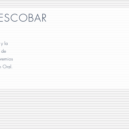
 ESCOBAR
 y la
s de
premios
n Oral.